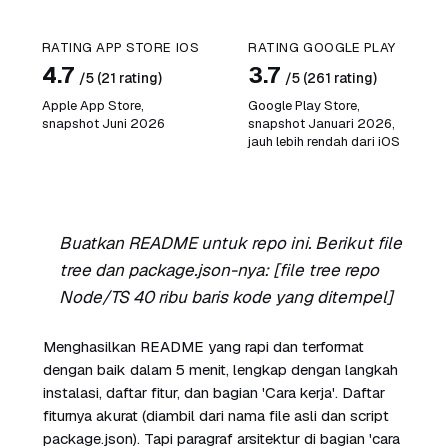
RATING APP STORE IOS
RATING GOOGLE PLAY
4.7
3.7
/5 (21 rating)
/5 (261 rating)
Apple App Store,
Google Play Store,
snapshot Juni 2026
snapshot Januari 2026,
jauh lebih rendah dari iOS
Buatkan README untuk repo ini. Berikut file
tree dan package.json-nya: [file tree repo
Node/TS 40 ribu baris kode yang ditempel]
Menghasilkan README yang rapi dan terformat
dengan baik dalam 5 menit, lengkap dengan langkah
instalasi, daftar fitur, dan bagian 'Cara kerja'. Daftar
fiturnya akurat (diambil dari nama file asli dan script
package.json). Tapi paragraf arsitektur di bagian 'cara