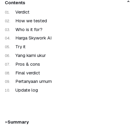
Contents
Verdict
How we tested
Who is it for?
Harga Skywork AI
Try it
Yang kami ukur
Pros & cons
Final verdict
Pertanyaan umum
Update log
Summary