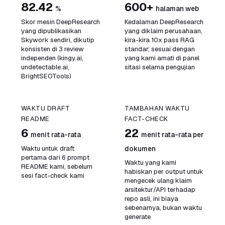
82.42
600+
%
halaman web
Skor mesin DeepResearch
Kedalaman DeepResearch
yang dipublikasikan
yang diklaim perusahaan,
Skywork sendiri, dikutip
kira-kira 10x pass RAG
konsisten di 3 review
standar; sesuai dengan
independen (kingy.ai,
yang kami amati di panel
undetectable.ai,
sitasi selama pengujian
BrightSEOTools)
WAKTU DRAFT
TAMBAHAN WAKTU
README
FACT-CHECK
6
22
menit rata-rata
menit rata-rata per
Waktu untuk draft
dokumen
pertama dari 6 prompt
Waktu yang kami
README kami, sebelum
habiskan per output untuk
sesi fact-check kami
mengecek ulang klaim
arsitektur/API terhadap
repo asli, ini biaya
sebenarnya, bukan waktu
generate