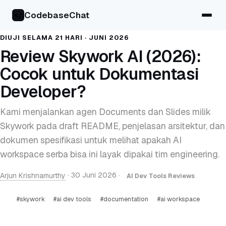
CodebaseChat
</>
DIUJI SELAMA 21 HARI · JUNI 2026
Review Skywork AI (2026):
Cocok untuk Dokumentasi
Developer?
Kami menjalankan agen Documents dan Slides milik
Skywork pada draft README, penjelasan arsitektur, dan
dokumen spesifikasi untuk melihat apakah AI
workspace serba bisa ini layak dipakai tim engineering.
Arjun Krishnamurthy
·
30 Juni 2026
·
AI Dev Tools Reviews
#skywork
#ai dev tools
#documentation
#ai workspace