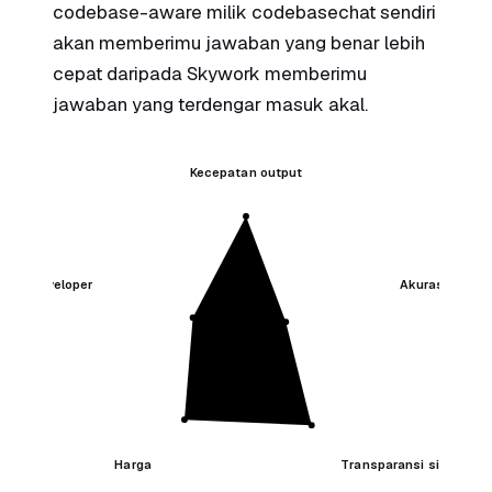
codebase-aware milik codebasechat sendiri
akan memberimu jawaban yang benar lebih
cepat daripada Skywork memberimu
jawaban yang terdengar masuk akal.
Kecepatan output
kerja developer
Akurasi faktu
Harga
Transparansi sitasi