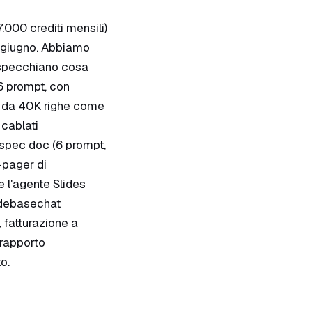
000 crediti mensili)
26 giugno. Abbiamo
rispecchiano cosa
6 prompt, con
ce da 40K righe come
 cablati
/spec doc (6 prompt,
-pager di
 l'agente Slides
codebasechat
 fatturazione a
 rapporto
o.