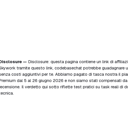
Disclosure —
Disclosure: questa pagina contiene un link di affiliazio
Skywork tramite questo link, codebasechat potrebbe guadagnare
senza costi aggiuntivi per te. Abbiamo pagato di tasca nostra il p
Premium dal 5 al 26 giugno 2026 e non siamo stati compensati d
recensione. Il verdetto qui sotto riflette test pratici su task reali d
tecnica.