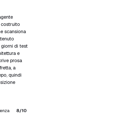
agente
 costruito
he scansiona
ttenuto
iorni di test
itettura e
crive prosa
retta, a
po, quindi
osizione
renza
8/10