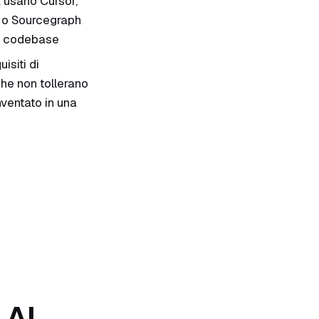
 usano Cursor,
y o Sourcegraph
a codebase
isiti di
he non tollerano
nventato in una
'uso
 AI