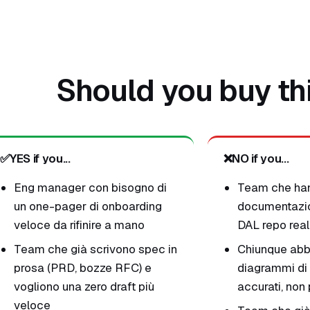
Should you buy th
✅
YES if you...
❌
NO if you...
Eng manager con bisogno di
Team che han
un one-pager di onboarding
documentazi
veloce da rifinire a mano
DAL repo rea
Team che già scrivono spec in
Chiunque abb
prosa (PRD, bozze RFC) e
diagrammi di 
vogliono una zero draft più
accurati, non 
veloce