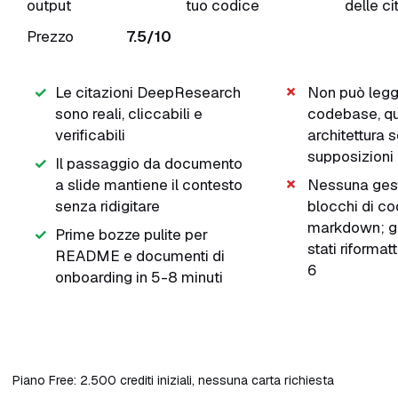
output
tuo codice
delle ci
Prezzo
7.5/10
Le citazioni DeepResearch
Non può legg
sono reali, cliccabili e
codebase, qui
verificabili
architettura 
supposizioni
Il passaggio da documento
a slide mantiene il contesto
Nessuna gest
senza ridigitare
blocchi di c
markdown; gl
Prime bozze pulite per
stati riformatt
README e documenti di
6
onboarding in 5-8 minuti
Prova Skywork Gratis
Piano Free: 2.500 crediti iniziali, nessuna carta richiesta