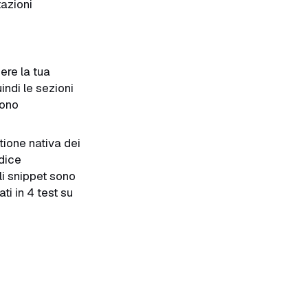
tazioni
ere la tua
ndi le sezioni
sono
ione nativa dei
odice
i snippet sono
ati in 4 test su