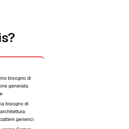
is?
no bisogno di
one generata
le
ia bisogno di
architettura
pattern generici