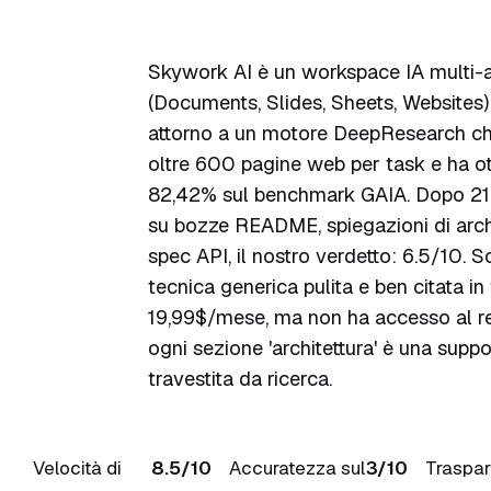
Skywork AI è un workspace IA multi-
6.5
/10
(Documents, Slides, Sheets, Websites)
attorno a un motore DeepResearch c
oltre 600 pagine web per task e ha o
82,42% sul benchmark GAIA. Dopo 21 g
su bozze README, spiegazioni di arch
spec API, il nostro verdetto: 6.5/10. S
tecnica generica pulita e ben citata in f
19,99$/mese, ma non ha accesso al re
ogni sezione 'architettura' è una supp
travestita da ricerca.
Velocità di
8.5/10
Accuratezza sul
3/10
Traspa