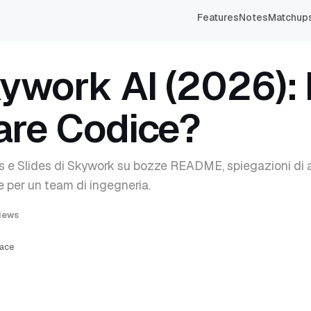
Features
Notes
Matchup
ywork AI (2026):
are Codice?
 e Slides di Skywork su bozze README, spiegazioni di a
e per un team di ingegneria.
views
pace