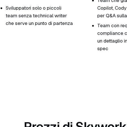
Team che già
Sviluppatori solo o piccoli
Copilot, Cod
team senza technical writer
per Q&A sull
che serve un punto di partenza
Team con requ
compliance c
un dettaglio i
spec
Vedi se il piano gratuito copre il tuo caso d
Prezzi di Skywork