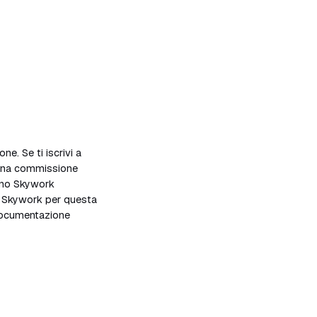
ne. Se ti iscrivi a
 una commissione
iano Skywork
a Skywork per questa
i documentazione