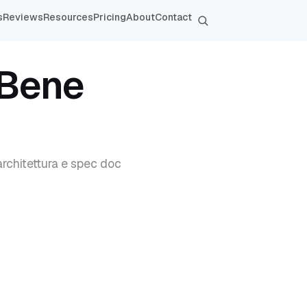
s
Reviews
Resources
Pricing
About
Contact
 Bene
rchitettura e spec doc