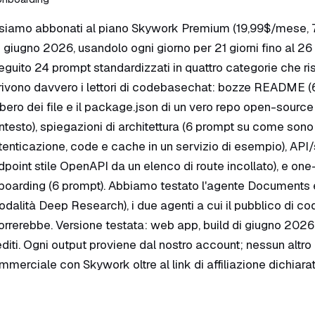
 siamo abbonati al piano Skywork Premium (19,99$/mese, 7.
 5 giugno 2026, usandolo ogni giorno per 21 giorni fino al 
eguito 24 prompt standardizzati in quattro categorie che 
rivono davvero i lettori di codebasechat: bozze README (
albero dei file e il package.json di un vero repo open-sour
ntesto), spiegazioni di architettura (6 prompt su come sono
tenticazione, code e cache in un servizio di esempio), API
dpoint stile OpenAPI da un elenco di route incollato), e one
boarding (6 prompt). Abbiamo testato l'agente Documents e
odalità Deep Research), i due agenti a cui il pubblico di 
correrebbe. Versione testata: web app, build di giugno 2026,
editi. Ogni output proviene dal nostro account; nessun altro
mmerciale con Skywork oltre al link di affiliazione dichiarat