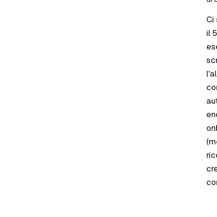
Ci
il
es
sc
l'
co
au
en
on
(m
ri
cr
co