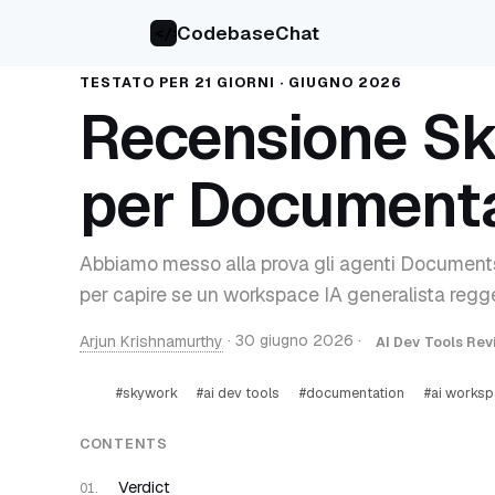
CodebaseChat
</>
TESTATO PER 21 GIORNI · GIUGNO 2026
Recensione Sk
per Document
Abbiamo messo alla prova gli agenti Documents
per capire se un workspace IA generalista regg
Arjun Krishnamurthy
·
30 giugno 2026
·
AI Dev Tools Re
#skywork
#ai dev tools
#documentation
#ai works
CONTENTS
Verdict