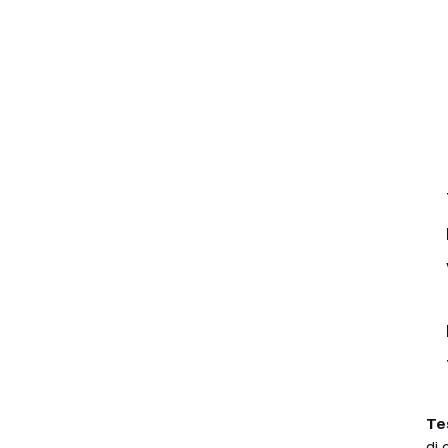
Te
di 