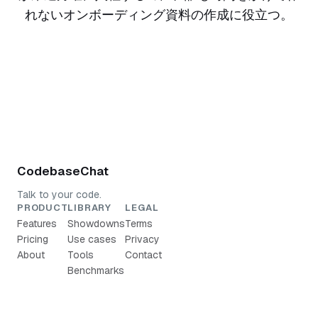
れないオンボーディング資料の作成に役立つ。
Skyworkを試す
CodebaseChat
Talk to your code.
PRODUCT
LIBRARY
LEGAL
Features
Showdowns
Terms
Pricing
Use cases
Privacy
About
Tools
Contact
Benchmarks