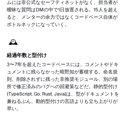
ムには非公式なセーフティネットがなく、担当者が
曖昧な質問はDMの中で1日放置される。15人を超え
ると、メンターの余力ではなくコードベース自体が
ボトルネックになっていく。
🕰️
経過年数と型付け
3〜7年を超えたコードベースには、コメントやドキ
ュメントに残らなかった暗黙知が蓄積する。命名規
則、削除されずに残った非推奨モジュール、別の場
所で修正済みのバグへの回避策などだ。静的型付け
(TypeScript, Go, Rust, Java)は、型がドキュメントを
兼ねるぶん、動的型付けの言語よりも立ち上がりが
早い。