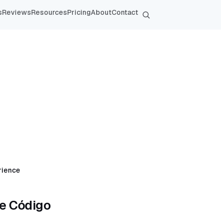
s
Reviews
Resources
Pricing
About
Contact
rience
de Código