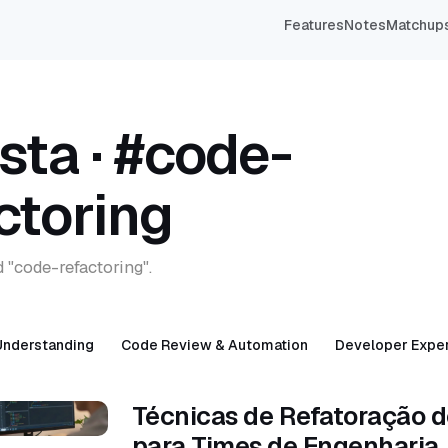
Features
Notes
Matchup
sta · #code-
ctoring
d "code-refactoring".
Understanding
Code Review & Automation
Developer Expe
Técnicas de Refatoração 
para Times de Engenharia