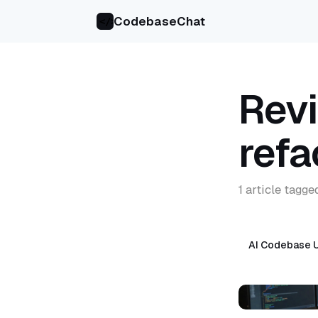
CodebaseChat
</>
Revi
refa
1 article tagge
AI Codebase 