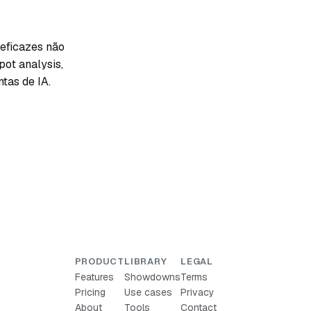
 eficazes não
pot analysis,
tas de IA.
PRODUCT
LIBRARY
LEGAL
Features
Showdowns
Terms
Pricing
Use cases
Privacy
About
Tools
Contact