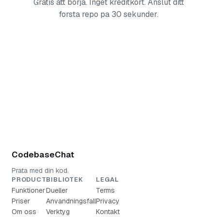
Gratis att borja. Inget kreditkort. Anslut ditt
forsta repo pa 30 sekunder.
Borja gratis — inget kreditkort
CodebaseChat
Prata med din kod.
PRODUCT
BIBLIOTEK
LEGAL
Funktioner
Dueller
Terms
Priser
Anvandningsfall
Privacy
Om oss
Verktyg
Kontakt