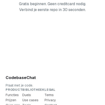
Gratis beginnen. Geen creditcard nodig.
Verbind je eerste repo in 30 seconden.
Gratis beginnen — geen creditcard
CodebaseChat
Praat met je code.
PRODUCT
BIBLIOTHEEK
LEGAL
Functies
Duels
Terms
Prijzen
Use cases
Privacy